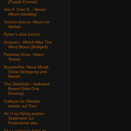
(Fysisk Format)
Into It. Over It. - Neues
Album bestätigt
Touche Amore: Album im
Herbst
Ryker's sind zurück
Octaves - Which Way The
Wind Blows (Bridge9)
Parkway Drive: Video-
Teaser
Boysetsfire: Neue Musik,
Show-Verlegung und
Benefi...
The Sidekicks - Awkward
Breed (Side One
Dummy)
Callejon im Oktober
wieder auf Tour
As I Lay Dying posten
Statement zur
Festnahme des ...
The Lawrence Arms im