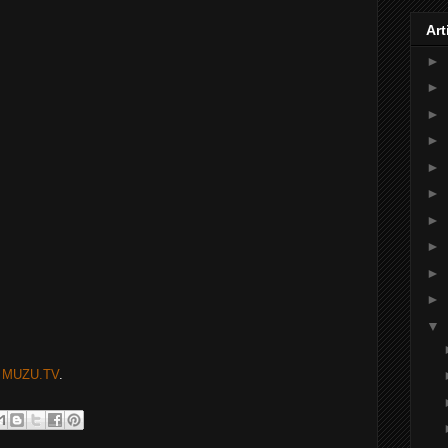
Art
►
►
►
►
►
►
►
►
►
►
▼
n
MUZU.TV
.