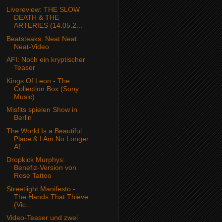
Livereview: THE SLOW
DEATH & THE
ARTERIES (14.05.2...
Beatsteaks: Neat Neat
Neat-Video
AFI: Noch ein kryptischer
Teaser
Kings Of Leon - The
Collection Box (Sony
Music)
Misfits spielen Show in
Berlin
The World Is a Beautiful
Place & I Am No Longer
Af...
Dropkick Murphys:
Benefiz-Version von
Rose Tattoo
Streetlight Manifesto -
The Hands That Thieve
(Vic...
Video-Teaser und zwei