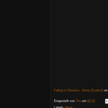
Falling In Reverse - Alone (Explicit)
o
Eingestellt von
Tito
um
05:33
Labels:
News