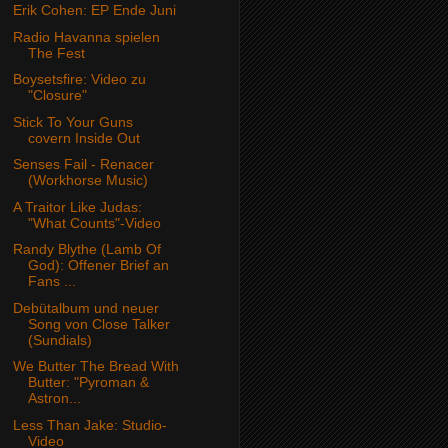
Erik Cohen: EP Ende Juni
Radio Havanna spielen
The Fest
Boysetsfire: Video zu
"Closure"
Stick To Your Guns
covern Inside Out
Senses Fail - Renacer
(Workhorse Music)
A Traitor Like Judas:
"What Counts"-Video
Randy Blythe (Lamb Of
God): Offener Brief an
Fans ...
Debütalbum und neuer
Song von Close Talker
(Sundials)
We Butter The Bread With
Butter: "Pyroman &
Astron...
Less Than Jake: Studio-
Video