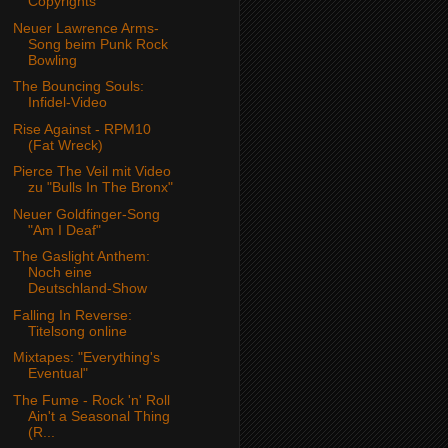
Copyrights
Neuer Lawrence Arms-
Song beim Punk Rock
Bowling
The Bouncing Souls:
Infidel-Video
Rise Against - RPM10
(Fat Wreck)
Pierce The Veil mit Video
zu "Bulls In The Bronx"
Neuer Goldfinger-Song
"Am I Deaf"
The Gaslight Anthem:
Noch eine
Deutschland-Show
Falling In Reverse:
Titelsong online
Mixtapes: "Everything's
Eventual"
The Fume - Rock 'n' Roll
Ain't a Seasonal Thing
(R...