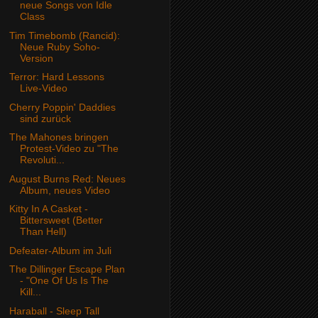
neue Songs von Idle
Class
Tim Timebomb (Rancid):
Neue Ruby Soho-
Version
Terror: Hard Lessons
Live-Video
Cherry Poppin' Daddies
sind zurück
The Mahones bringen
Protest-Video zu "The
Revoluti...
August Burns Red: Neues
Album, neues Video
Kitty In A Casket -
Bittersweet (Better
Than Hell)
Defeater-Album im Juli
The Dillinger Escape Plan
- "One Of Us Is The
Kill...
Haraball - Sleep Tall